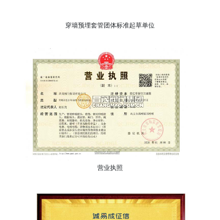
穿墙预埋套管团体标准起草单位
营业执照