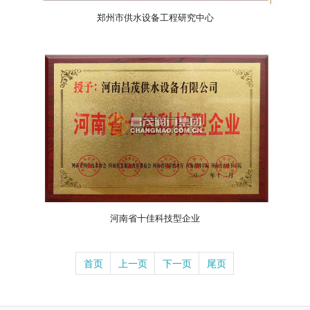
郑州市供水设备工程研究中心
河南省十佳科技型企业
首页
上一页
下一页
尾页