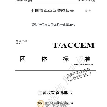
管路补偿接头团体标准起草单位