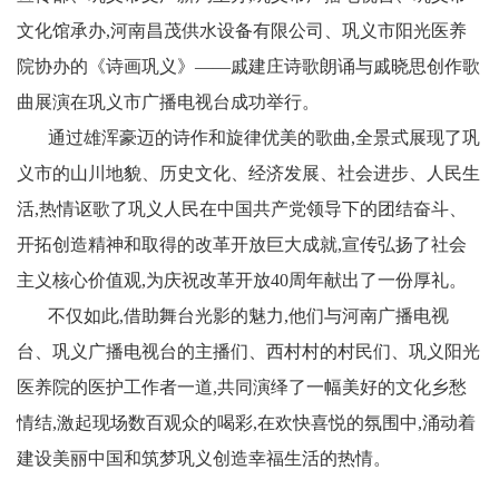
文化馆承办,河南昌茂供水设备有限公司、巩义市阳光医养
院协办的《诗画巩义》——戚建庄诗歌朗诵与戚晓思创作歌
曲展演在巩义市广播电视台成功举行。
通过雄浑豪迈的诗作和旋律优美的歌曲,全景式展现了巩
义市的山川地貌、历史文化、经济发展、社会进步、人民生
活,热情讴歌了巩义人民在中国共产党领导下的团结奋斗、
开拓创造精神和取得的改革开放巨大成就,宣传弘扬了社会
主义核心价值观,为庆祝改革开放40周年献出了一份厚礼。
不仅如此,借助舞台光影的魅力,他们与河南广播电视
台、巩义广播电视台的主播们、西村村的村民们、巩义阳光
医养院的医护工作者一道,共同演绎了一幅美好的文化乡愁
情结,激起现场数百观众的喝彩,在欢快喜悦的氛围中,涌动着
建设美丽中国和筑梦巩义创造幸福生活的热情。