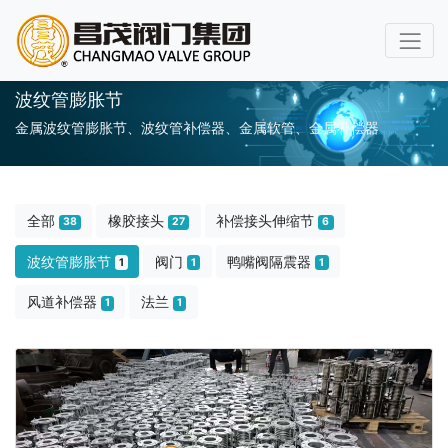
波纹管膨胀节
金属波纹管膨胀节、波纹管补偿器、金属软管、金属补偿器
全部
橡胶接头
补偿接头伸缩节
38
27
6
波纹管膨胀节
阀门
鸭嘴阀隔震器
1
1
1
风道补偿器
法兰
1
1